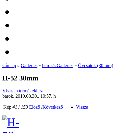
Címlap
»
Galleries
»
barok's Galleries
»
Övcsatok (30 mm)
H-52 30mm
Vissza a termékekhez
barok, 2010.08.30., 10:57, h
Kép
41
/
153
Előző
/
Következő
Vissza