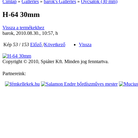
Címlap
»
Galleries
»
barok's Galleries
»
Övcsatok (30 mm)
H-64 30mm
Vissza a termékekhez
barok, 2010.08.30., 10:57, h
Kép
53
/
153
Előző
/
Következő
Vissza
Copyright © 2010, Spiáter Kft. Minden jog fenntartva.
Partnereink: