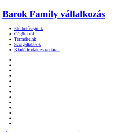
Barok Family
vállalkozás
Elérhetőségünk
Cégünkről
Termékeink
Szolgáltatások
Kiadó irodák és raktárak