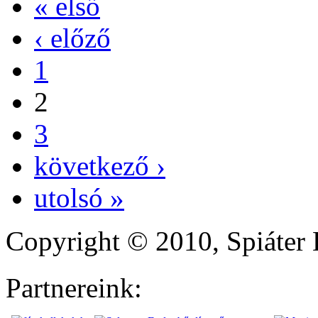
« első
‹ előző
1
2
3
következő ›
utolsó »
Copyright © 2010, Spiáter 
Partnereink: